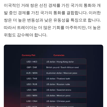
트레이딩 플랫폼
백오피스
이국적인 거래 쌍은 선진 경제를 가진 국가의 통화와 개
발 중인 경제를 가진 국가의 통화를 결합합니다. 이러한
리소스
더보기
쌍은 더 높은 변동성과 낮은 유동성을 특징으로 합니다.
따라서 트레이더는 더 많은 기회를 마주하지만, 더 높은
마케팅 가이드
회사 소개
블로그
팀
위험도 감수해야 합니다.
용어집
이벤트
동영상 튜토리얼
통계
수익 계산기
회사 뉴스
비즈니스 계획
채용
지속가능성
팔로우하기