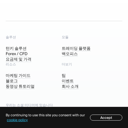
솔루션
모듈
턴키 솔루션
트레이딩 플랫폼
Forex / CFD
백오피스
요금제 및 가격
리소스
더보기
마케팅 가이드
팀
블로그
이벤트
동영상 튜토리얼
회사 소개
우리는 소셜 미디어에 있습니다
By continuing to use this site you consent with our
Accept
목차
cookie policy