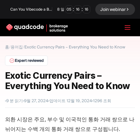
:
:
Join webinar
Can You Vibecode a Brokerage Platform?
8
일
05
16
15
LANGUAGE
홈
/
용어집
/
Exotic Currency Pairs – Everything You Need to Know
한국어
Expert reviewed
Exotic Currency Pairs –
Everything You Need to Know
턴키 솔루션
바이너리 옵션
Forex / CFD
거래소 및 청산
9
분 읽기
9월 27, 2024
업데이트
12월 19, 2024
1296
조회
프롭 펌
외환 시장은 주요, 부수 및 이국적인 통화 거래 쌍으로 나
뉘어지는 수백 개의 통화 거래 쌍으로 구성됩니다.
모듈