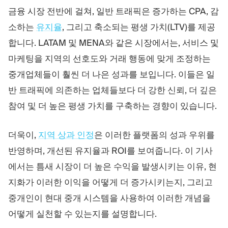
트레이딩 플랫폼
백오피스
금융 시장 전반에 걸쳐, 일반 트래픽은 증가하는 CPA, 감
소하는
유지율
, 그리고 축소되는 평생 가치(LTV)를 제공
리소스
더보기
합니다. LATAM 및 MENA와 같은 시장에서는, 서비스 및
마케팅을 지역의 선호도와 거래 행동에 맞게 조정하는
마케팅 가이드
회사 소개
블로그
팀
중개업체들이 훨씬 더 나은 성과를 보입니다. 이들은 일
용어집
이벤트
반 트래픽에 의존하는 업체들보다 더 강한 신뢰, 더 깊은
동영상 튜토리얼
통계
참여 및 더 높은 평생 가치를 구축하는 경향이 있습니다.
수익 계산기
회사 뉴스
비즈니스 계획
채용
지속가능성
더욱이,
지역 상과 인정
은 이러한 플랫폼의 성과 우위를
반영하며, 개선된 유지율과 ROI를 보여줍니다. 이 기사
에서는 틈새 시장이 더 높은 수익을 발생시키는 이유, 현
팔로우하기
지화가 이러한 이익을 어떻게 더 증가시키는지, 그리고
중개인이 현대 중개 시스템을 사용하여 이러한 개념을
어떻게 실천할 수 있는지를 설명합니다.