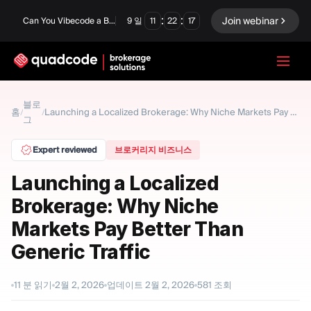
:
:
Join webinar
Can You Vibecode a Brokerage Platform?
9
일
11
22
16
LANGUAGE
블로
홈
/
/
Launching a Localized Brokerage: Why Niche Markets Pay Better Than Generic Traffic
그
한국어
Expert reviewed
브로커리지 비즈니스
Launching a Localized
턴키 솔루션
바이너리 옵션
Brokerage: Why Niche
Forex / CFD
거래소 및 청산
Markets Pay Better Than
Generic Traffic
프롭 펌
11
분 읽기
2월 2, 2026
업데이트
2월 2, 2026
581
조회
모듈