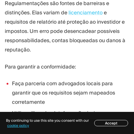
Regulamentações são fontes de barreiras e
distinções. Elas variam de
licenciamento
e
requisitos de relatório até proteção ao investidor e
impostos. Um erro pode desencadear possíveis
responsabilidades, contas bloqueadas ou danos à
reputação.
Para garantir a conformidade:
Faça parceria com advogados locais para
garantir que os requisitos sejam mapeados
corretamente
Utilize pilhas de plataforma flexíveis para que
By continuing to use this site you consent with our
relatórios, verificação de contas e divulgações
Accept
Índice
cookie policy
possam ser alterados sem a necessidade de