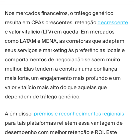
Plataforma Trading
Administração
Nos mercados financeiros, o tráfego genérico
resulta em CPAs crescentes, retenção
decrescente
RECURSOS
MAIS
e valor vitalício (LTV) em queda. Em mercados
Guia de marketing
Sobre nós
como LATAM e MENA, as corretoras que adaptam
Blog
Equipe
Glossário
Eventos
seus serviços e marketing às preferências locais e
Tutoriais em vídeo
Números
comportamentos de negociação se saem muito
Calculadora de lucro
Notícias da empresa
melhor. Elas tendem a construir uma confiança
Plano de negócios
Carreiras
Sustentabilidade
mais forte, um engajamento mais profundo e um
valor vitalício mais alto do que aquelas que
dependem de tráfego genérico.
SIGA-NOS
Além disso,
prêmios e reconhecimentos regionais
para tais plataformas refletem essa vantagem de
desempenho com melhor retenção e ROI. Este