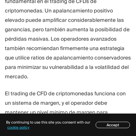
fundamental en el trading de CFDs de
criptomonedas. Un apalancamiento positivo
elevado puede amplificar considerablemente las
ganancias, pero también aumenta la posibilidad de
pérdidas masivas. Los operadores avanzados
también recomiendan firmemente una estrategia
que utilice ratios de apalancamiento conservadores
para minimizar su vulnerabilidad a la volatilidad del
mercado.
El trading de CFD de criptomonedas funciona con
un sistema de margen, y el operador debe
mantener un nivel mínimo de margen para
mantener su posición abierta. De no ser así, se
By continuing to use this site you consent with our
Accept
Índice
cookie policy
producirán llamadas de margen y la posible