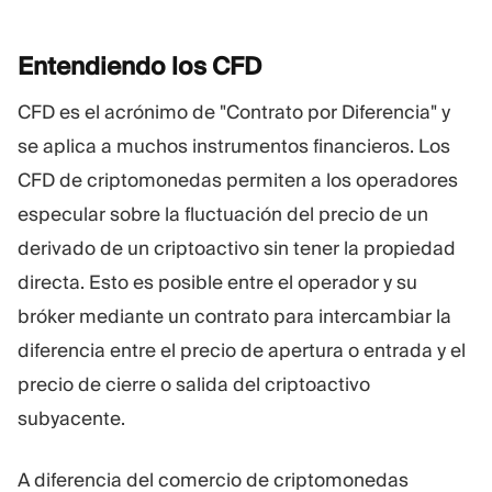
Plataforma De Trading
Oficina De Soporte
Entendiendo los
CFD
RECURSOS
MÁS
CFD es el acrónimo de "Contrato por Diferencia" y
Guía de marketing
Sobre Nosotros
se aplica a muchos instrumentos financieros. Los
Blog
Equipo
CFD de criptomonedas permiten a los operadores
Glosario
Eventos
especular sobre la fluctuación del precio de un
Tutoriales en vídeo
Números
Calculadora
Noticias de la empresa
derivado de un criptoactivo sin tener la propiedad
Plan de negocio
Carreras
directa. Esto es posible entre el operador y su
Sostenibilidad
bróker mediante un contrato para intercambiar la
diferencia entre el precio de apertura o entrada y el
SÍGUENOS
precio de cierre o salida del criptoactivo
subyacente.
A diferencia del comercio de criptomonedas