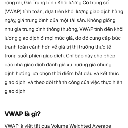
MÔ-ĐUN
rộng rãi, Giá Trung bình Khối lượng Có trọng số
(VWAP) tính toán, dựa trên khối lượng giao dịch hàng
Sàn giao dịch
Hậu cần
ngày, giá trung bình của một tài sản. Không giống
như giá trung bình thông thường, VWAP tính đến khối
TÀI NGUYÊN
THÊM
lượng giao dịch ở mọi mức giá, do đó cung cấp bức
Hướng dẫn tiếp thị
Giới thiệu về Quadcode
tranh toàn cảnh hơn về giá trị thị trường thực tế
Blog
Đội ngũ
Thuật ngữ
Sự kiện
trong suốt phiên giao dịch. Chỉ báo này cho phép
Video hướng dẫn
Con số
các nhà giao dịch đánh giá xu hướng giá chung,
Công cụ tính lợi nhuận
Tin tức công ty
định hướng lựa chọn thời điểm bắt đầu và kết thúc
Kế hoạch kinh doanh
Nghề nghiệp
Bền vững
giao dịch, và theo dõi thành công của việc thực hiện
giao dịch.
THEO DÕI CHÚNG TÔI
VWAP là
gì?
VWAP là viết tắt của Volume Weighted Average