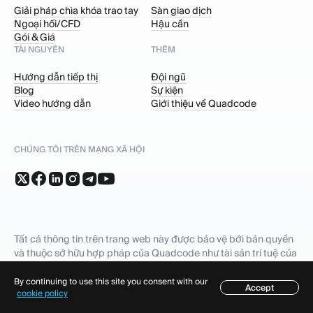
Giải pháp chìa khóa trao tay
Sàn giao dịch
Ngoại hối/CFD
Hậu cần
Gói & Giá
TÀI NGUYÊN
THÊM
Hướng dẫn tiếp thị
Đội ngũ
Blog
Sự kiện
Video hướng dẫn
Giới thiệu về Quadcode
CHÚNG TÔI TRÊN MẠNG XÃ HỘI
Tất cả thông tin trên trang web này được bảo vệ bởi bản quyền
và thuộc sở hữu hợp pháp của Quadcode như tài sản trí tuệ của
mình (sau đây gọi là Tài sản Trí tuệ). Bạn không được sao chép,
liên kết, xuất bản, tải lên tài nguyên bên ngoài, truyền tải, phân
By continuing to use this site you consent with our
Accept
Mục lục
cookie policy
phối hoặc sao chép bằng bất kỳ phương tiện nào hoặc dưới bất
kỳ hình thức nào bất kỳ phần nào của trang web này, bao gồm