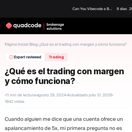
Can You Vibecode a Brokerage Platform?
8
días
2
LANGUAGE
Página Inicial
/
Blog
/
¿Qué es el trading con margen y cómo funciona?
Español
Expert reviewed
Trading
¿Qué es el trading con margen
y cómo funciona?
Solución Llave En Mano
Forex / CFD
11
min de lectura
agosto 29, 2024
Actualizado
julio 31, 2026
1842
vistas
Una Prop Firm
Cuando alguien me dice que una cuenta ofrece un
MÓDULOS
apalancamiento de 5x, mi primera pregunta no es