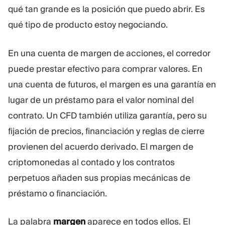
Plataforma De Trading
qué tan grande es la posición que puedo abrir. Es
qué tipo de producto estoy negociando.
RECURSOS
En una cuenta de margen de acciones, el corredor
Guía de marketing
puede prestar efectivo para comprar valores. En
Blog
Glosario
una cuenta de futuros, el margen es una garantía en
Tutoriales en vídeo
lugar de un préstamo para el valor nominal del
Calculadora
contrato. Un CFD también utiliza garantía, pero su
Plan de negocio
fijación de precios, financiación y reglas de cierre
provienen del acuerdo derivado. El margen de
criptomonedas al contado y los contratos
SÍGUENOS
perpetuos añaden sus propias mecánicas de
préstamo o financiación.
La palabra
margen
aparece en todos ellos. El